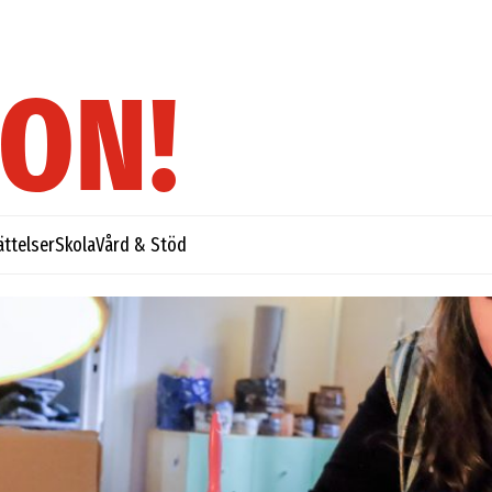
ättelser
Skola
Vård & Stöd