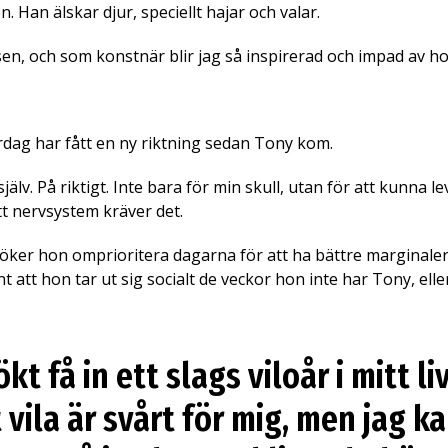
n. Han älskar djur, speciellt hajar och valar.
sen, och som konstnär blir jag så inspirerad och impad av 
ag har fått en ny riktning sedan Tony kom.
jälv. På riktigt. Inte bara för min skull, utan för att kunna
tt nervsystem kräver det.
r hon omprioritera dagarna för att ha bättre marginaler. 
nt att hon tar ut sig socialt de veckor hon inte har Tony, ell
kt få in ett slags viloår i mitt li
 vila är svårt för mig, men jag k