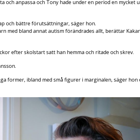
tta och anpassa och Tony hade under en period en mycket 
p och bättre förutsättningar, säger hon.
 barn med bland annat autism förändrades allt, berättar Ka
eckor efter skolstart satt han hemma och ritade och skrev.
ansson.
liga former, ibland med små figurer i marginalen, säger hon