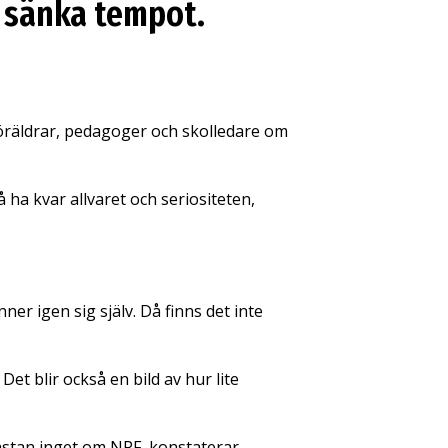
t sänka tempot.
räldrar, pedagoger och skolledare om
 ha kvar allvaret och seriositeten,
ner igen sig själv. Då finns det inte
et blir också en bild av hur lite
nästan inget om NPF, konstaterar