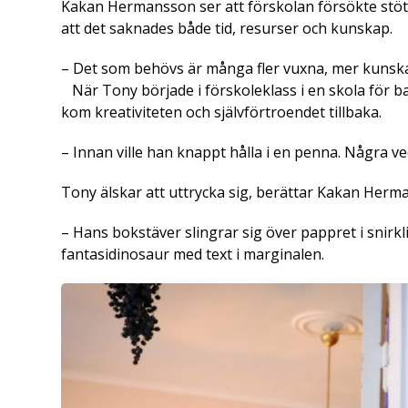
Kakan Hermansson ser att förskolan försökte stö
att det saknades både tid, resurser och kunskap.
– Det som behövs är många fler vuxna, mer kunska
När Tony började i förskoleklass i en skola för
kom kreativiteten och självförtroendet tillbaka.
– Innan ville han knappt hålla i en penna. Några v
Tony älskar att uttrycka sig, berättar Kakan Herm
– Hans bokstäver slingrar sig över pappret i snirk
fantasidinosaur med text i marginalen.