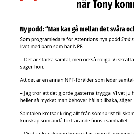
när Tony komm
Ny podd: “Man kan gå mellan det svåra och
Som programledare för Attentions nya podd
Små st
livet med barn som har NPF.
– Det är starka samtal, men också roliga. Vi skratt
säger hon.
Att det är en annan NPF-förälder som leder samtale
– Jag tror att det gjorde gästerna trygga. Vi vet ju
heller så mycket man behöver hålla tillbaka, säger
Samtalen kretsar kring allt från sömnbrist till skam
kunskap som ändå fortfarande finns i samhället.
– Visst är kunskapen högre idag, men till exempel