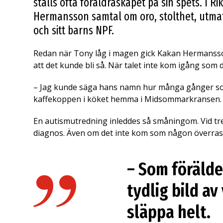
ställs ofta föräldraskapet på sin spets. I 
Hermansson samtal om oro, stolthet, utmat
och sitt barns NPF.
Redan när Tony låg i magen gick Kakan Hermansson 
att det kunde bli så. När talet inte kom igång som d
– Jag kunde säga hans namn hur många gånger som 
kaffekoppen i köket hemma i Midsommarkransen.
En autismutredning inleddes så småningom. Vid tre o
diagnos. Även om det inte kom som någon överraskn
– Som förälde
tydlig bild a
släppa helt.