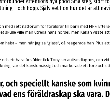
Riksförbundet Attentions nya podd Små steg, stort 
tning – och hopp. Själv vet hon hur det är att n
med i ett nätforum för föräldrar till barn med NPF. Efters
et skulle ville man utreda hans hörsel, men Kakan visste att d
helst – men när jag sa ”glass”, då reagerade han. Plus att
ch ett halvt års ålder fick Tony sin autismdiagnos, och vid 
ing, var det känslomässigt och markerade ett före och ett 
r, och speciellt kanske som kvin
v vad ens föräldraskap ska vara. 