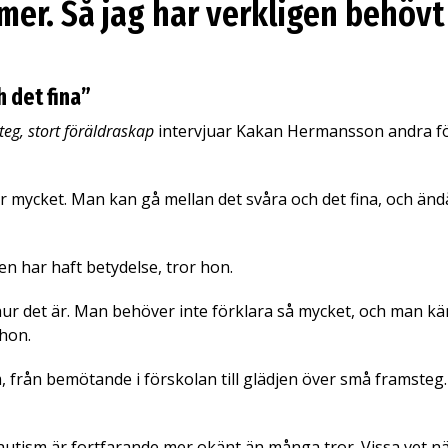
er. Så jag har verkligen behöv
 det fina”
eg, stort föräldraskap
intervjuar Kakan Hermansson andra fö
ar mycket. Man kan gå mellan det svåra och det fina, och ändå
n har haft betydelse, tror hon.
 hur det är. Man behöver inte förklara så mycket, och man kän
 hon.
, från bemötande i förskolan till glädjen över små framsteg. D
 autism är fortfarande mer okänt än många tror. Vissa vet 