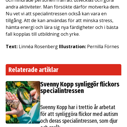
och hindrade personen från att utvecklas och göra
andra aktiviteter. Man försökte därför motverka dem.
Nu vet vi att specialintressen också kan vara en
tillgång. Att de kan användas för att minska stress,
hämta energi och lära sig nya färdigheter och i bästa
fall kopplas till utbildning och yrke.
Text:
Linnéa Rosenberg
Illustration:
Pernilla Förnes
Relaterade artiklar
Svenny Kopp synliggör flickors
specialintressen
November 2021 | Forskning
Svenny Kopp har i trettio år arbetat
för att synliggöra flickor med autism
och deras specialintressen, som djur