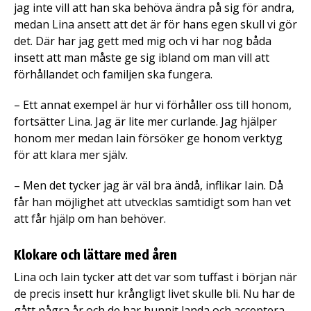
jag inte vill att han ska behöva ändra på sig för andra,
medan Lina ansett att det är för hans egen skull vi gör
det. Där har jag gett med mig och vi har nog båda
insett att man måste ge sig ibland om man vill att
förhållandet och familjen ska fungera.
– Ett annat exempel är hur vi förhåller oss till honom,
fortsätter Lina. Jag är lite mer curlande. Jag hjälper
honom mer medan Iain försöker ge honom verktyg
för att klara mer själv.
– Men det tycker jag är väl bra ändå, inflikar Iain. Då
får han möjlighet att utvecklas samtidigt som han vet
att får hjälp om han behöver.
Klokare och lättare med åren
Lina och Iain tycker att det var som tuffast i början när
de precis insett hur krångligt livet skulle bli. Nu har de
gått några år och de har hunnit landa och acceptera