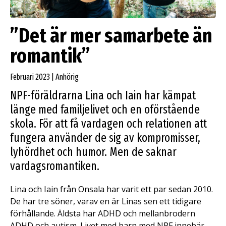
”Det är mer samarbete än
romantik”
Februari 2023 | Anhörig
NPF-föräldrarna Lina och Iain har kämpat
länge med familjelivet och en oförstående
skola. För att få vardagen och relationen att
fungera använder de sig av kompromisser,
lyhördhet och humor. Men de saknar
vardagsromantiken.
Lina och Iain från Onsala har varit ett par sedan 2010.
De har tre söner, varav en är Linas sen ett tidigare
förhållande. Äldsta har ADHD och mellanbrodern
ADHD och autism. Livet med barn med NPF innebär